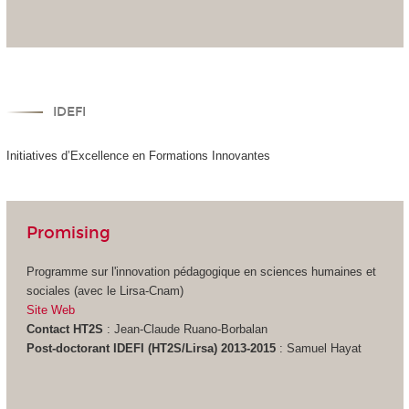
IDEFI
Initiatives d’Excellence en Formations Innovantes
Promising
Programme sur l'innovation pédagogique en sciences humaines et
sociales (avec le Lirsa-Cnam)
Site Web
Contact HT2S
: Jean-Claude Ruano-Borbalan
Post-doctorant IDEFI (HT2S/Lirsa) 2013-2015
: Samuel Hayat