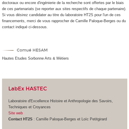
doctoraux ou encore d'ingénierie de la recherche sont offertes par le biais
de ces partenariats (se reporter aux sites respectifs de chaque partenaire).
Si vous désirez candidater au titre du laboratoire HT2S pour l'un de ces
financements, merci de vous rapprocher de Camille Paloque-Berges ou du
contact indiqué ci-dessous.
Comué HESAM
Hautes Etudes Sorbonne Arts & Métiers
LabEx HASTEC
Laboratoire d'Excellence Histoire et Anthropologie des Savoirs,
Techniques et Croyances
Site web
Contact HT2S
: Camille Paloque-Berges et Loïc Petitgirard