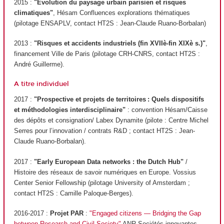
2015 :
"Evolution du paysage urbain parisien et risques
climatiques"
, Hésam Confluences explorations thématiques
(pilotage ENSAPLV, contact HT2S : Jean-Claude Ruano-Borbalan)
2013 :
"Risques et accidents industriels (fin XVIIè-fin XIXè s.)"
,
financement Ville de Paris (pilotage CRH-CNRS, contact HT2S :
André Guillerme).
A titre individuel
2017 :
"Prospective et projets de territoires : Quels dispositifs
et méthodologies interdisciplinaire"
: convention Hésam/Caisse
des dépôts et consignation/ Labex Dynamite (pilote : Centre Michel
Serres pour l’innovation / contrats R&D ; contact HT2S : Jean-
Claude Ruano-Borbalan).
2017 :
"Early European Data networks : the Dutch Hub"
/
Histoire des réseaux de savoir numériques en Europe. Vossius
Center Senior Fellowship (pilotage University of Amsterdam ;
contact HT2S : Camille Paloque-Berges).
2016-2017 :
Projet PAR
:
"Engaged citizens — Bridging the Gap
between Research and Civil Society"
ANR Sociétés innovantes,