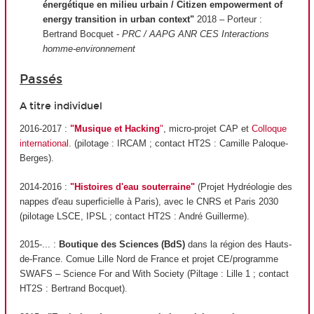
énergétique en milieu urbain / Citizen empowerment of
energy transition in urban context"
2018 – Porteur :
Bertrand Bocquet -
PRC / AAPG ANR CES Interactions
homme-environnement
Passés
A titre individuel
2016-2017 :
"Musique et Hacking
"
, micro-projet CAP et
Colloque
international
. (pilotage : IRCAM ; contact HT2S : Camille Paloque-
Berges).
2014-2016 :
"Histoires d'eau souterraine"
(Projet Hydréologie des
nappes d'eau superficielle à Paris), avec le CNRS et Paris 2030
(pilotage LSCE, IPSL ; contact HT2S : André Guillerme).
2015-... :
Boutique des Sciences (BdS)
dans la région des Hauts-
de-France. Comue Lille Nord de France et projet CE/programme
SWAFS – Science For and With Society (Piltage : Lille 1 ; contact
HT2S : Bertrand Bocquet).