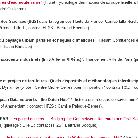
ires d'eau souterraine"
(Projet Hydréologie des nappes d'eau superficielle à
dré Guillerme).
 des Sciences (BdS)
dans la région des Hauts-de-France. Comue Lille Nor
iltage : Lille 1 ; contact HT2S : Bertrand Bocquet).
du paysage urbain parisien et risques climatiques"
, Hésam Confluences e
e Ruano-Borbalan)
accidents industriels (fin XVIIè-fin XIXè s.)"
, financement Ville de Paris 
 et projets de territoires : Quels dispositifs et méthodologies interdiscip
 Dynamite (pilote : Centre Michel Serres pour l’innovation / contrats R&D ;
pean Data networks : the Dutch Hub"
/ Histoire des réseaux de savoir num
y of Amsterdam ; contact HT2S : Camille Paloque-Berges).
 PAR
:
"Engaged citizens — Bridging the Gap between Research and Civil So
 (pilotage : Lille 1 ; contact HT2S : Bertrand Bocquet).
:
"Histoire, mémoires et patrimoines du Web dans les années 1990"
ANR Jeun