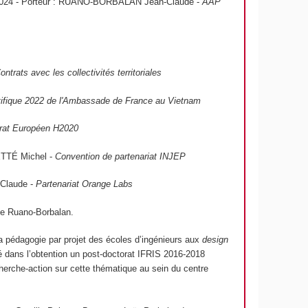
024 - Porteur : RUANO-BORBALAN Jean-Claude -
AAP
rats avec les collectivités territoriales
tifique 2022 de l'Ambassade de France au Vietnam
rat Européen H2020
ETTÉ Michel -
Convention de partenariat INJEP
Claude -
Partenariat Orange Labs
de Ruano-Borbalan.
la pédagogie par projet des écoles d’ingénieurs aux
design
 dans l’obtention un post-doctorat IFRIS 2016-2018
cherche-action sur cette thématique au sein du centre