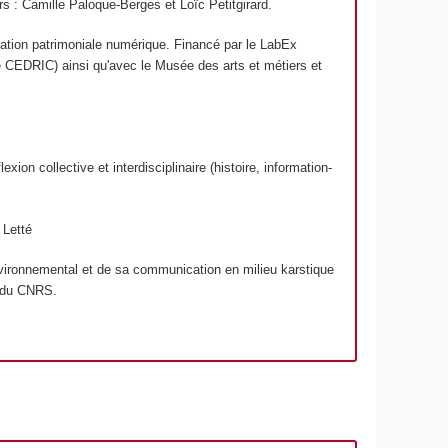
s : Camille Paloque-Berges et Loïc Petitgirard.
isation patrimoniale numérique. Financé par le LabEx
le CEDRIC) ainsi qu'avec le Musée des arts et métiers et
on collective et interdisciplinaire (histoire, information-
 Letté
environnemental et de sa communication en milieu karstique
n du CNRS.