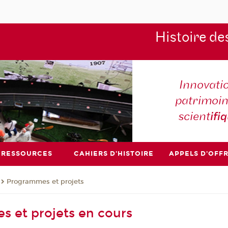
Histoire de
Innovati
patrimoin
scient
ifi
RESSOURCES
CAHIERS D'HISTOIRE
APPELS D'OFF
Programmes et projets
 et projets en cours