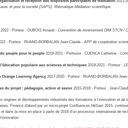
anisation et réception des dispositifs participatifs de médiation
2022-2
vec et pour la société (SAPS): /thématique Médiation scientifique
2022 - Porteur : DUBOIS Arnaud -
Convention de reversement DIM STCN / Cont
022 - Porteur : RUANO-BORBALAN Jean-Claude -
APP de coopération scien
 du peuple pour le peuple
2018-2021 - Porteuse : CUENCA Catherine -
Cont
 l'éducation populaire aux sciences et techniques
2019-2021 - Porteur : L
n Orange Learning Agency
2017-2020 - Porteur : RUANO-BORBALAN Jean-
s du projet : pédagogie, action et savoir
2015-2018
- Porteur
: Jean-Clau
es origines et développements industriels des formations à l’innovation et de 
nes. Financé d'abord par un micro-projet Confluences HéSam 2015, continué
) et dans la mise en place à partir de 2018 d’un processus international de re
l’innovation.