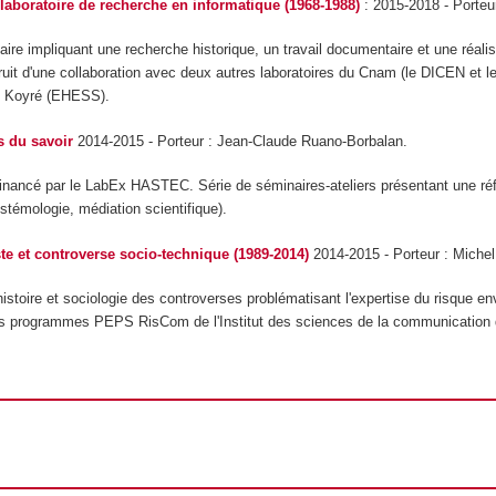
laboratoire de recherche en informatique (1968-1988)
: 2015-2018 - Porteur
inaire impliquant une recherche historique, un travail documentaire et une réal
ruit d'une collaboration avec deux autres laboratoires du Cnam (le DICEN et 
e Koyré (EHESS).
s du savoir
2014-2015 - Porteur
: Jean-Claude Ruano-Borbalan.
inancé par le LabEx HASTEC. Série de séminaires-ateliers présentant une réflexi
témologie, médiation scientifique).
te et controverse socio-technique
(1989-2014)
2014-2015 - Porteur : Michel
histoire et sociologie des controverses problématisant l'expertise du risque 
les programmes PEPS RisCom de l'Institut des sciences de la communicatio