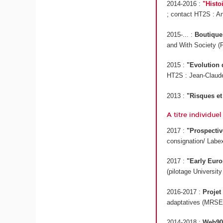
2014-2016 :
"Histo
; contact HT2S : An
2015-... :
Boutique
and With Society (P
2015 :
"Evolution 
HT2S : Jean-Claud
2013 :
"Risques et 
A titre individuel
2017 :
"Prospective
consignation/ Labex
2017 :
"Early Euro
(pilotage Universit
2016-2017 :
Projet
adaptatives (MRSEI)
2014-2018 :
Web90