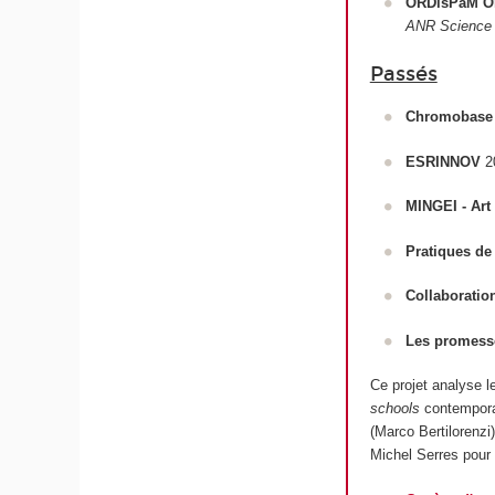
ORDisPaM Org
ANR Science a
Passés
Chromobase
ESRINNOV
2
MINGEI - Art
Pratiques de
Collaboratio
Les promesse
Ce projet analyse l
schools
contemporai
(Marco Bertilorenzi
Michel Serres pour 