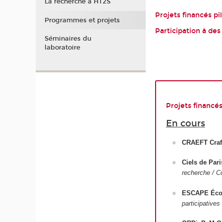
La recherche à HT2S
Projets financés pi
Programmes et projets
Participation à des
Séminaires du
laboratoire
Projets financés
En cours
CRAEFT Craft
Ciels de Par
recherche / Co
ESCAPE Écon
participatives