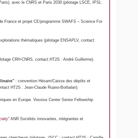
 Paris), avec le CNRS et Paris 2030 (pilotage LSCE, IPSL
d de France et projet CE/programme SWAFS – Science For
xplorations thématiques (pilotage ENSAPLV, contact
(pilotage CRH-CNRS, contact HT2S : André Guillerme).
linaire"
: convention Hésam/Caisse des dépôts et
 contact HT2S : Jean-Claude Ruano-Borbalan).
ériques en Europe. Vossius Center Senior Fellowship
ciety"
ANR Sociétés innovantes, intégrantes et
es chercheurs (pilotage : ISCC ; contact HT2S : Camille