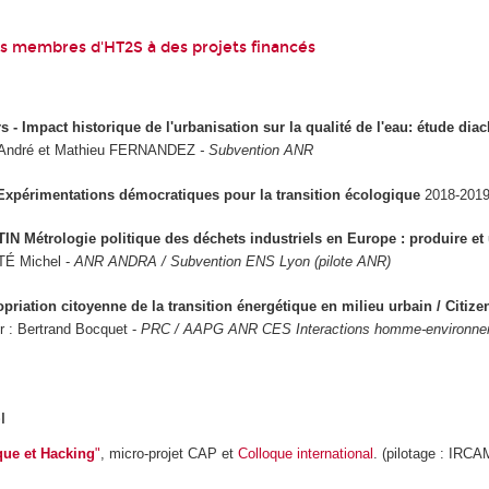
es membres d'HT2S à des projets financés
 - Impact historique de l'urbanisation sur la qualité de l'eau: étude dia
ndré et Mathieu FERNANDEZ
- Subvention ANR
n Expérimentations démocratiques pour la transition écologique
2018-2019
 Métrologie politique des déchets industriels en Europe : produire et ut
TÉ Michel -
ANR ANDRA / Subvention ENS Lyon (pilote ANR)
priation citoyenne de la transition énergétique en milieu urbain / Citiz
r : Bertrand Bocquet -
PRC / AAPG ANR CES Interactions homme-environn
l
ue et Hacking
"
, micro-projet CAP et
Colloque international
. (pilotage : IRC