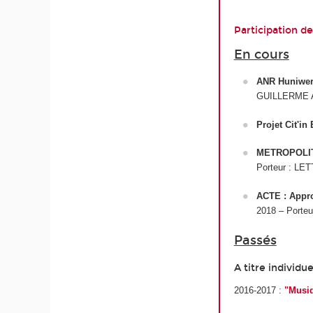
Participation d
En cours
ANR Huniwers
GUILLERME A
Projet Cit'i
METROPOLITIN
Porteur : LET
ACTE : Appro
2018 – Porteu
Passés
A titre individue
2016-2017 :
"Musiq