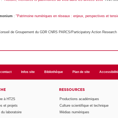
imonium
:
"Patrimoine numériques en réseaux : enjeux, perspectives et tensi
Conseil de Groupement du GDR CNRS PARCS/Participatory Action Research an
 contact
Infos site
Bibliothèque
Plan de site
Accessibili
CHE
RESSOURCES
he à HT2S
Productions académiques
 et projets
Culture scientifique et technique
du laboratoire
Médias numériques