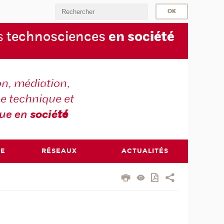
s
technosciences
en soc
iété
on, médiation,
e technique et
que en
socié
té
RE
RÉSEAUX
ACTUALITÉS