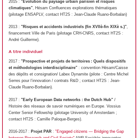
2015 :
"Evolution du paysage urbain parisien et risques
climatiques"
, Hésam Confluences explorations thématiques
(pilotage ENSAPLV, contact HT2S : Jean-Claude Ruano-Borbalan)
2013 :
"Risques et accidents industriels (fin XVIIè-fin XIXè s.)"
,
financement Ville de Paris (pilotage CRH-CNRS, contact HT2S :
André Guillerme).
A titre individuel
2017 :
"Prospective et projets de territoires : Quels dispositifs
et méthodologies interdisciplinaire"
: convention Hésam/Caisse
des dépôts et consignation/ Labex Dynamite (pilote : Centre Michel
Serres pour l’innovation / contrats R&D ; contact HT2S : Jean-
Claude Ruano-Borbalan).
2017 :
"Early European Data networks : the Dutch Hub"
/
Histoire des réseaux de savoir numériques en Europe. Vossius
Center Senior Fellowship (pilotage University of Amsterdam ;
contact HT2S : Camille Paloque-Berges).
2016-2017 :
Projet PAR
:
"Engaged citizens — Bridging the Gap
between Research and Civil Society"
ANR Sociétés innovantes,