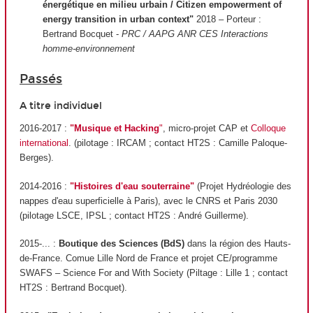
énergétique en milieu urbain / Citizen empowerment of
energy transition in urban context"
2018 – Porteur :
Bertrand Bocquet -
PRC / AAPG ANR CES Interactions
homme-environnement
Passés
A titre individuel
2016-2017 :
"Musique et Hacking
"
, micro-projet CAP et
Colloque
international
. (pilotage : IRCAM ; contact HT2S : Camille Paloque-
Berges).
2014-2016 :
"Histoires d'eau souterraine"
(Projet Hydréologie des
nappes d'eau superficielle à Paris), avec le CNRS et Paris 2030
(pilotage LSCE, IPSL ; contact HT2S : André Guillerme).
2015-... :
Boutique des Sciences (BdS)
dans la région des Hauts-
de-France. Comue Lille Nord de France et projet CE/programme
SWAFS – Science For and With Society (Piltage : Lille 1 ; contact
HT2S : Bertrand Bocquet).