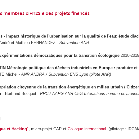
es membres d'HT2S à des projets financés
 - Impact historique de l'urbanisation sur la qualité de l'eau: étude dia
ndré et Mathieu FERNANDEZ
- Subvention ANR
n Expérimentations démocratiques pour la transition écologique
2018-2019
 Métrologie politique des déchets industriels en Europe : produire et ut
TÉ Michel -
ANR ANDRA / Subvention ENS Lyon (pilote ANR)
priation citoyenne de la transition énergétique en milieu urbain / Citiz
r : Bertrand Bocquet -
PRC / AAPG ANR CES Interactions homme-environn
l
ue et Hacking
"
, micro-projet CAP et
Colloque international
. (pilotage : IRC