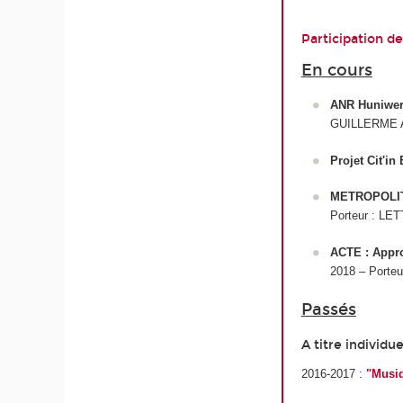
Participation d
En cours
ANR Huniwers
GUILLERME A
Projet Cit'i
METROPOLITIN
Porteur : LET
ACTE : Appro
2018 – Porteu
Passés
A titre individue
2016-2017 :
"Musiq