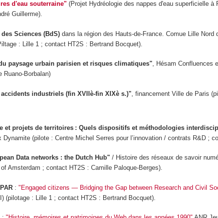
ires d'eau souterraine"
(Projet Hydréologie des nappes d'eau superficielle à
dré Guillerme).
 des Sciences (BdS)
dans la région des Hauts-de-France. Comue Lille Nor
iltage : Lille 1 ; contact HT2S : Bertrand Bocquet).
du paysage urbain parisien et risques climatiques"
, Hésam Confluences e
e Ruano-Borbalan)
accidents industriels (fin XVIIè-fin XIXè s.)"
, financement Ville de Paris 
 et projets de territoires : Quels dispositifs et méthodologies interdiscip
 Dynamite (pilote : Centre Michel Serres pour l’innovation / contrats R&D ;
pean Data networks : the Dutch Hub"
/ Histoire des réseaux de savoir num
y of Amsterdam ; contact HT2S : Camille Paloque-Berges).
 PAR
:
"Engaged citizens — Bridging the Gap between Research and Civil So
 (pilotage : Lille 1 ; contact HT2S : Bertrand Bocquet).
:
"Histoire, mémoires et patrimoines du Web dans les années 1990"
ANR Jeun