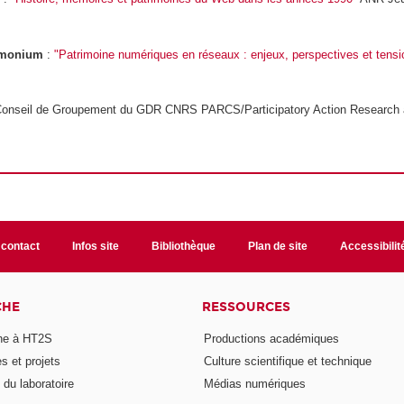
imonium
:
"Patrimoine numériques en réseaux : enjeux, perspectives et tensi
Conseil de Groupement du GDR CNRS PARCS/Participatory Action Research an
 contact
Infos site
Bibliothèque
Plan de site
Accessibili
CHE
RESSOURCES
he à HT2S
Productions académiques
 et projets
Culture scientifique et technique
du laboratoire
Médias numériques