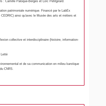
s : Camille Paloque-Berges et Loïc Petitgirard.
isation patrimoniale numérique. Financé par le LabEx
le CEDRIC) ainsi qu'avec le Musée des arts et métiers et
on collective et interdisciplinaire (histoire, information-
 Letté
environnemental et de sa communication en milieu karstique
n du CNRS.