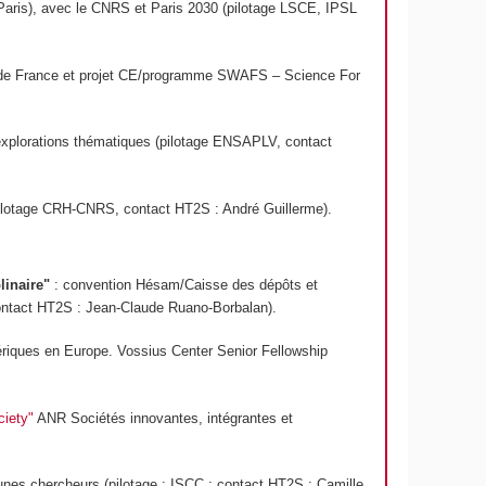
 Paris), avec le CNRS et Paris 2030 (pilotage LSCE, IPSL
d de France et projet CE/programme SWAFS – Science For
xplorations thématiques (pilotage ENSAPLV, contact
(pilotage CRH-CNRS, contact HT2S : André Guillerme).
linaire"
: convention Hésam/Caisse des dépôts et
 contact HT2S : Jean-Claude Ruano-Borbalan).
ériques en Europe. Vossius Center Senior Fellowship
ciety"
ANR Sociétés innovantes, intégrantes et
es chercheurs (pilotage : ISCC ; contact HT2S : Camille