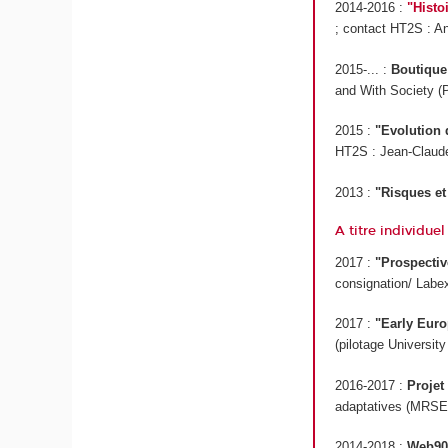
2014-2016 :
"Histo
; contact HT2S : An
2015-... :
Boutique
and With Society (P
2015 :
"Evolution 
HT2S : Jean-Claud
2013 :
"Risques et 
A titre individuel
2017 :
"Prospective
consignation/ Labex
2017 :
"Early Euro
(pilotage Universit
2016-2017 :
Projet
adaptatives (MRSEI)
2014-2018 :
Web90