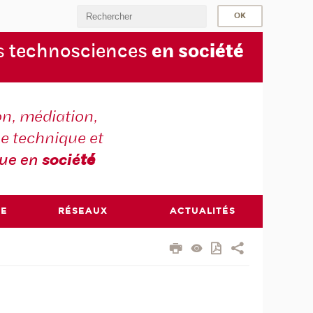
s
technosciences
en soc
iété
on, médiation,
e technique et
que en
socié
té
RE
RÉSEAUX
ACTUALITÉS