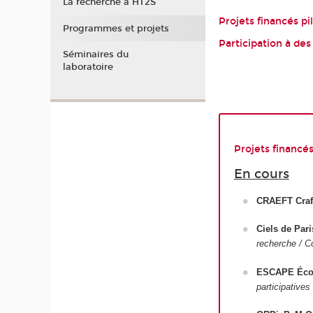
La recherche à HT2S
Projets financés pi
Programmes et projets
Participation à des
Séminaires du
laboratoire
Projets financés
En cours
CRAEFT Craft
Ciels de Par
recherche / Co
ESCAPE Écon
participatives