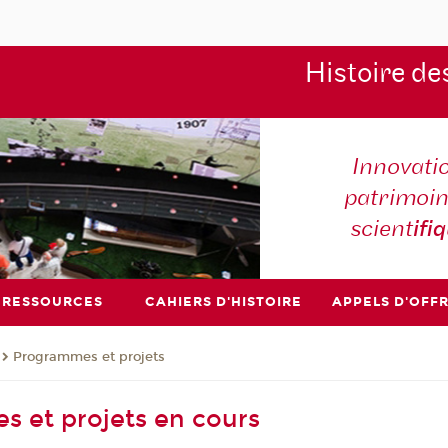
Histoire de
Innovati
patrimoin
scient
ifi
RESSOURCES
CAHIERS D'HISTOIRE
APPELS D'OFF
Programmes et projets
 et projets en cours