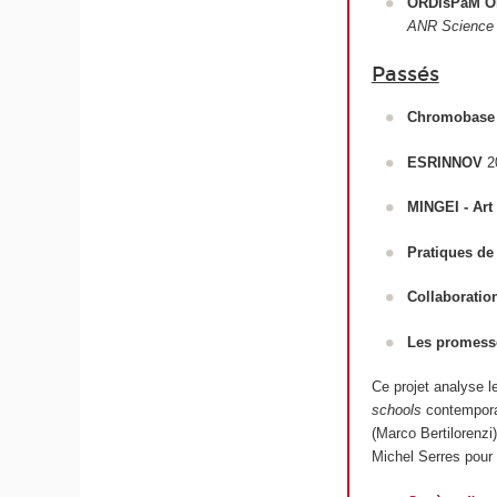
ORDisPaM Org
ANR Science a
Passés
Chromobase
ESRINNOV
2
MINGEI - Art
Pratiques de
Collaboratio
Les promesse
Ce projet analyse l
schools
contemporai
(Marco Bertilorenzi
Michel Serres pour 