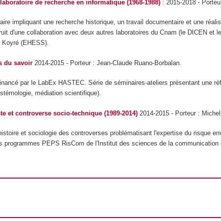
laboratoire de recherche en informatique (1968-1988)
: 2015-2018 - Porteur
inaire impliquant une recherche historique, un travail documentaire et une réal
ruit d'une collaboration avec deux autres laboratoires du Cnam (le DICEN et 
e Koyré (EHESS).
s du savoir
2014-2015 - Porteur
: Jean-Claude Ruano-Borbalan.
inancé par le LabEx HASTEC. Série de séminaires-ateliers présentant une réflexi
témologie, médiation scientifique).
te et controverse socio-technique
(1989-2014)
2014-2015 - Porteur : Michel
histoire et sociologie des controverses problématisant l'expertise du risque 
les programmes PEPS RisCom de l'Institut des sciences de la communicatio