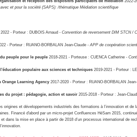
anisation et réception des dispositifs participatifs de médiation
2022-2
vec et pour la société (SAPS): /thématique Médiation scientifique
2022 - Porteur : DUBOIS Arnaud -
Convention de reversement DIM STCN / Cont
022 - Porteur : RUANO-BORBALAN Jean-Claude -
APP de coopération scien
 du peuple pour le peuple
2018-2021 - Porteuse : CUENCA Catherine -
Cont
 l'éducation populaire aux sciences et techniques
2019-2021 - Porteur : L
n Orange Learning Agency
2017-2020 - Porteur : RUANO-BORBALAN Jean-
s du projet : pédagogie, action et savoir
2015-2018
- Porteur
: Jean-Clau
es origines et développements industriels des formations à l’innovation et de 
nes. Financé d'abord par un micro-projet Confluences HéSam 2015, continué
) et dans la mise en place à partir de 2018 d’un processus international de re
l’innovation.