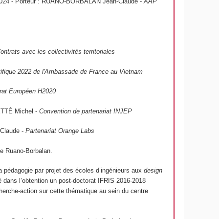
024 - Porteur : RUANO-BORBALAN Jean-Claude -
AAP
rats avec les collectivités territoriales
tifique 2022 de l'Ambassade de France au Vietnam
rat Européen H2020
ETTÉ Michel -
Convention de partenariat INJEP
Claude -
Partenariat Orange Labs
de Ruano-Borbalan.
la pédagogie par projet des écoles d’ingénieurs aux
design
 dans l’obtention un post-doctorat IFRIS 2016-2018
cherche-action sur cette thématique au sein du centre