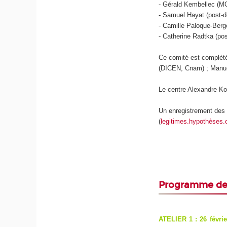
- Gérald Kembellec (
- Samuel Hayat (post-
- Camille Paloque-Be
- Catherine Radtka (p
Ce comité est complété
(DICEN, Cnam) ; Manue
Le centre Alexandre Ko
Un enregistrement des 
(
legitimes.hypothèses.
Programme des
ATELIER 1 : 26 févri