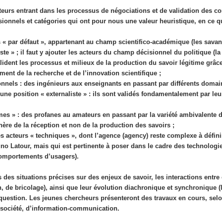
cteurs entrant dans les processus de négociations et de validation des co
ionnels et catégories qui ont pour nous une valeur heuristique, en ce q
s « par défaut », appartenant au champ scientifico-académique (les savant
ste » ; il faut y ajouter les acteurs du champ décisionnel du politique (la 
lident les processus et milieux de la production du savoir légitime grâ
ent de la recherche et de l’innovation scientifique ;
onnels : des ingénieurs aux enseignants en passant par différents domaine
une position « externaliste » : ils sont validés fondamentalement par leur u
times » : des profanes au amateurs en passant par la variété ambivalente 
ère de la réception et non de la production des savoirs ;
des acteurs « techniques », dont l’agence (agency) reste complexe à défin
uno Latour, mais qui est pertinente à poser dans le cadre des technolo
comportements d’usagers).
s des situations précises sur des enjeux de savoir, les interactions entre
n, de bricolage), ainsi que leur évolution diachronique et synchronique (
uestion. Les jeunes chercheurs présenteront des travaux en cours, selon
-société, d’information-communication.