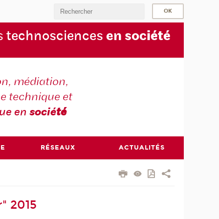
s
technosciences
en soc
iété
on, médiation,
e technique et
que en
socié
té
RE
RÉSEAUX
ACTUALITÉS
" 2015