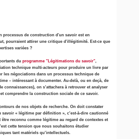
n processus de construction d'un savoir est en
t, pourraient attirer une critique d'illégitimité. Est-ce que
pertises variées ?
mportants du
programme "Légitimations du savoir"
,
iation technique multi-acteurs pour produire un livre par
rer les négociations dans un processus technique de
time – intéressant à documenter. Au-delà, ou en deçà, de
e connaissances), on s’attachera à retrouver et analyser
 et comprendre la construction sociale de ce savoir.
 contours de nos objets de recherche. On doit constater
 savoir « légitime par définition », c’est-à-dire cautionné
nt être reconnu comme légitime au regard de contextes et
 C’est cette tension que nous souhaitons étudier
niques tant matériels qu’intellectuels.