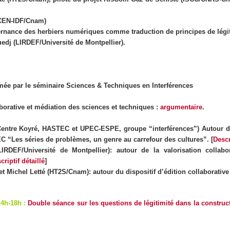
CEN-IDF/Cnam)
rnance des herbiers numériques comme traduction de principes de légit
uedj (LIRDEF/Université de Montpellier).
mée par le séminaire Sciences & Techniques en Interférences
borative et médiation des sciences et techniques
:
argumentaire
.
Centre Koyré, HASTEC et UPEC-ESPE, groupe “interférences”) Autour de
 “Les séries de problèmes, un genre au carrefour des cultures”. [
Descr
LIRDEF/Université de Montpellier): autour de la valorisation collabor
criptif détaillé
]
et Michel Letté
(HT2S/Cnam): autour du dispositif d’édition collaborative 
14h-18h :
Double séance sur les questions de légitimité dans la construct