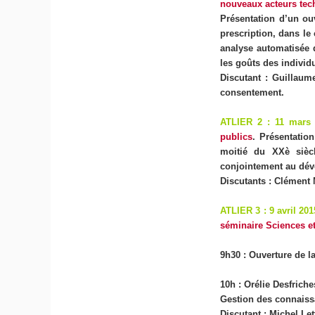
nouveaux acteurs tec
Présentation d’un ou
prescription, dans le
analyse automatisée d
les goûts des individ
Discutant
: Guillaume
consentement.
ATLIER 2 : 11 mars
publics
. Présentatio
moitié du XXè siècl
conjointement au dév
Discutants : Clément
ATLIER 3 : 9 avril 20
séminaire Sciences et
9h30 : Ouverture de l
10h :
Orélie Desfriche
Gestion des connaissa
Discutant : Michel L