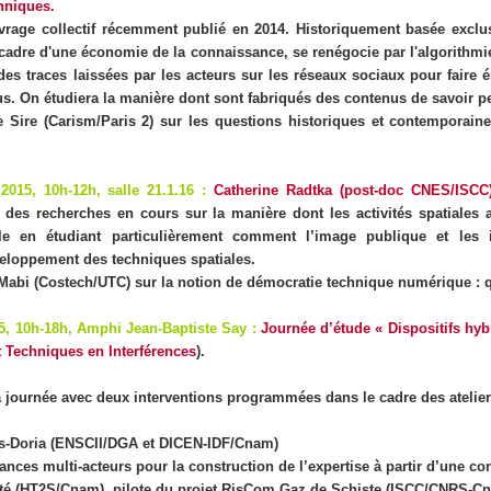
hniques.
vrage collectif récemment publié en 2014. Historiquement basée exclus
 cadre d'une économie de la connaissance, se renégocie par l'algorithmie
es traces laissées par les acteurs sur les réseaux sociaux pour faire 
us. On étudiera la manière dont sont fabriqués des contenus de savoir p
 Sire (Carism/Paris 2)
sur les questions historiques et contemporaines
 2015,
10h-12h, salle 21.1.16
:
Catherine Radtka (post-doc CNES/ISCC) 
n des recherches en cours sur la manière dont les activités spatiales
e en étudiant particulièrement comment l’image publique et les im
eloppement des techniques spatiales.
 Mabi (Costech/UTC)
sur la notion de démocratie technique numérique : q
15,
10h-18h, Amphi Jean-Baptiste Say
:
Journée d’étude « Dispositifs hyb
 Techniques en Interférences
).
a journée avec deux interventions programmées dans le cadre des atelier
s-Doria
(ENSCII/DGA et DICEN-IDF/Cnam)
nces multi-acteurs pour la construction de l’expertise à partir d’une con
etté (HT2S/Cnam), pilote du projet RisCom Gaz de Schiste (ISCC/CNRS-C