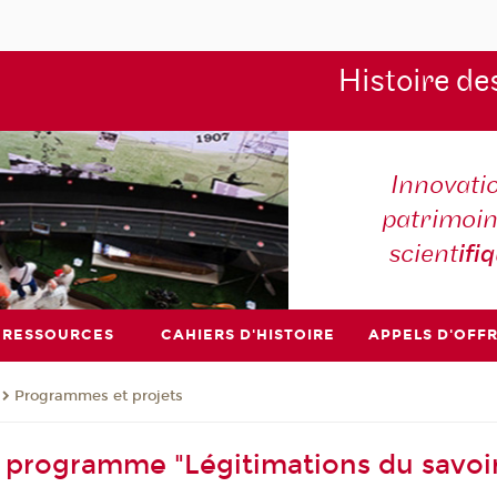
Histoire de
Innovati
patrimoin
scient
ifi
RESSOURCES
CAHIERS D'HISTOIRE
APPELS D'OFF
Programmes et projets
 programme "Légitimations du savoir