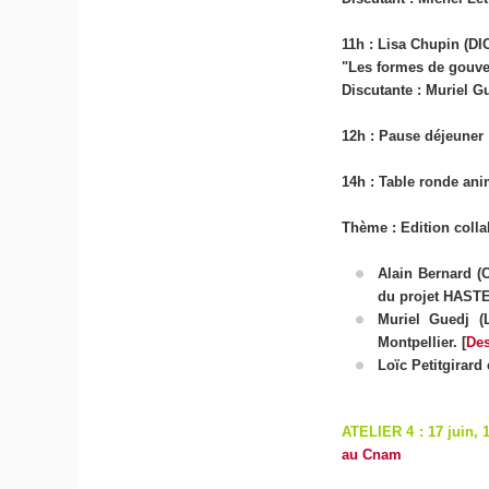
11h :
Lisa Chupin
(DI
"Les formes de gouve
Discutante : Muriel G
12h : Pause déjeuner
14h : Table ronde ani
Thème :
Edition colla
Alain Bernard
(
du projet HASTEC
Muriel Guedj
(
Montpellier. [
Des
Loïc Petitgirard 
ATELIER 4 : 17 juin, 
au Cnam