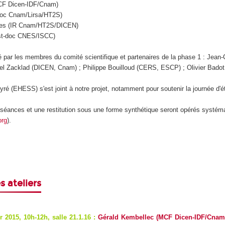
MCF Dicen-IDF/Cnam)
doc Cnam/Lirsa/HT2S)
rges (IR Cnam/HT2S/DICEN)
ost-doc CNES/ISCC)
 par les membres du comité scientifique et partenaires de la phase 1 : Jea
l Zacklad (DICEN, Cnam) ; Philippe Bouilloud (CERS, ESCP) ; Olivier Badot
yré (EHESS) s'est joint à notre projet, notamment pour soutenir la journée d
séances et une restitution sous une forme synthétique seront opérés systémat
org
).
 ateliers
er 2015,
10h-12h, salle 21.1.16
:
Gérald Kembellec (MCF Dicen-IDF/Cnam)