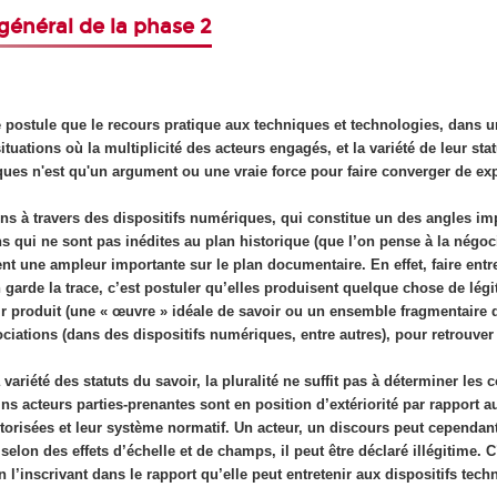
énéral de la phase 2
postule que le recours pratique aux techniques et technologies, dans u
ituations où la multiplicité des acteurs engagés, et la variété de leur statu
ques n'est qu'un argument ou une vraie force pour faire converger de ex
ns à travers des dispositifs numériques, qui constitue un des angles i
ns qui ne sont pas inédites au plan historique (que l’on pense à la négoc
t une ampleur importante sur le plan documentaire. En effet, faire ent
garde la trace, c’est postuler qu’elles produisent quelque chose de légi
r produit (une « œuvre » idéale de savoir ou un ensemble fragmentaire d
ociations (dans des dispositifs numériques, entre autres), pour retrouver
variété des statuts du savoir, la pluralité ne suffit pas à déterminer les
ains acteurs parties-prenantes sont en position d’extériorité par rapport au
autorisées et leur système normatif. Un acteur, un discours peut cependa
t selon des effets d’échelle et de champs, il peut être déclaré illégitime.
 en l’inscrivant dans le rapport qu’elle peut entretenir aux dispositifs tech