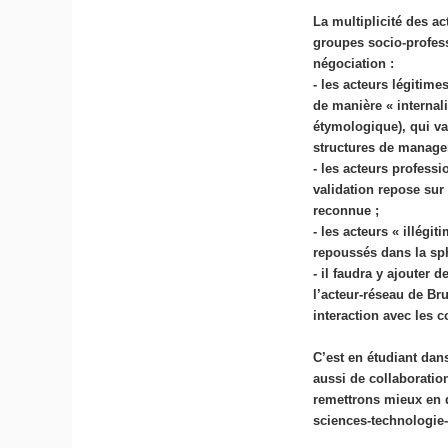
La multiplicité des a
groupes socio-profess
négociation :
- les acteurs légitime
de manière « internali
étymologique), qui va
structures de managem
- les acteurs professi
validation repose sur 
reconnue ;
- les acteurs « illégi
repoussés dans la sph
- il faudra y ajouter 
l’acteur-réseau de Br
interaction avec les 
C’est en étudiant dan
aussi de collaboratio
remettrons mieux en q
sciences-technologie