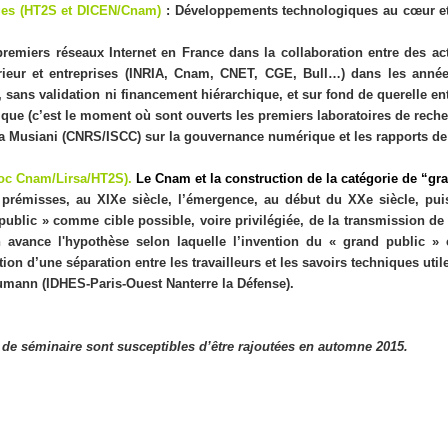
ges (HT2S et DICEN/Cnam)
: Développements technologiques au cœur et 
remiers réseaux Internet en France dans la collaboration entre des ac
rieur et entreprises (INRIA, Cnam, CNET, CGE, Bull…) dans les année
 sans validation ni financement hiérarchique, et sur fond de querelle ent
tique (c’est le moment où sont ouverts les premiers laboratoires de rech
ca Musiani
(CNRS/ISCC) sur la gouvernance numérique et les rapports de
doc Cnam/Lirsa/HT2S)
.
Le Cnam et la construction de la catégorie de “gr
les prémisses, au XIXe siècle, l’émergence, au début du XXe siècle, pu
public » comme cible possible, voire privilégiée, de la transmission de l
 avance l'hypothèse selon laquelle l’invention du « grand public »
on d’une séparation entre les travailleurs et les savoirs techniques util
Neumann
(IDHES-Paris-Ouest Nanterre la Défense).
de séminaire sont susceptibles d’être rajoutées en automne 2015.