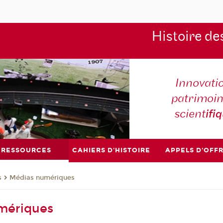
Histoire de
Innovati
patrimoin
scient
ifi
RESSOURCES
CAHIERS D'HISTOIRE
APPELS D'OFF
s
Médias numériques
mériques