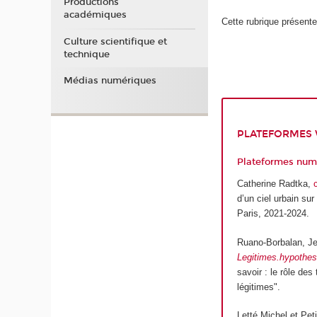
Productions
académiques
Cette rubrique présent
Culture scientifique et
technique
Médias numériques
PLATEFORMES
Plateformes num
Catherine Radtka,
d’un ciel urbain su
Paris, 2021-2024.
Ruano-Borbalan, Je
Legitimes.hypothes
savoir : le rôle de
légitimes".
Letté Michel et Peti