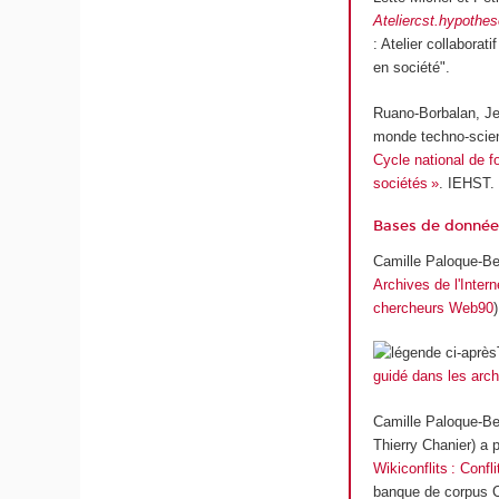
Ateliercst.hypothes
: Atelier collaborat
en société".
Ruano-Borbalan, Je
monde techno-scien
Cycle national de f
sociétés »
. IEHST. 
Bases de données
Camille Paloque-Ber
Archives de l'Inte
chercheurs Web90
guidé dans les arch
Camille Paloque-Ber
Thierry Chanier) a 
Wikiconflits : Conf
banque de corpus C