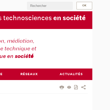
s
technosciences
en soc
iété
on, médiation,
e technique et
que en
socié
té
RE
RÉSEAUX
ACTUALITÉS