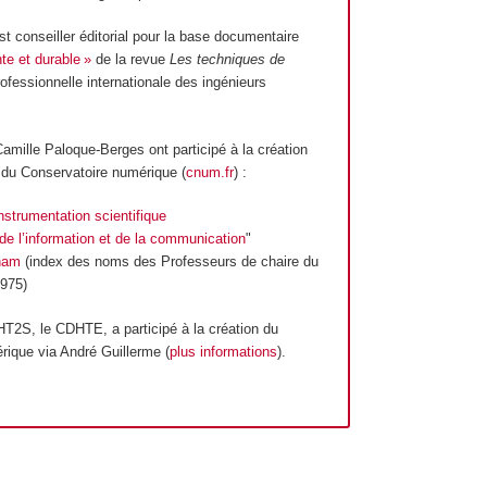
t conseiller éditorial pour la base documentaire
te et durable »
de la revue
Les techniques de
rofessionnelle internationale des ingénieurs
Camille Paloque-Berges ont participé à la création
 du Conservatoire numérique (
cnum.fr
) :
nstrumentation scientifique
de l’information et de la communication
"
Cnam
(index des noms des Professeurs de chaire du
975)
T2S, le CDHTE, a participé à la création du
rique via André Guillerme (
plus informations
).