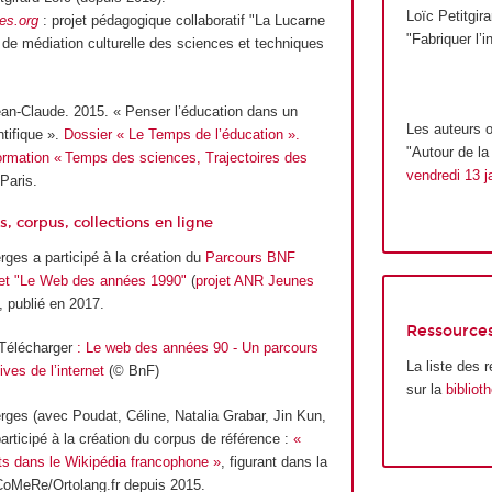
Loïc Petitgir
es.org
: projet pédagogique collaboratif "La Lucarne
"Fabriquer l’i
if de médiation culturelle des sciences et techniques
an-Claude. 2015. « Penser l’éducation dans un
Les auteurs o
tifique ».
Dossier « Le Temps de l’éducation ».
"Autour de la
ormation « Temps des sciences, Trajectoires des
vendredi 13 j
Paris.
, corpus, collections en ligne
ges a participé à la création du
Parcours BNF
rnet "Le Web des années 1990"
(
projet ANR Jeunes
), publié en 2017.
Ressources
Télécharger
: Le web des années 90 - Un parcours
La liste des 
ives de l’internet
(© BnF)
sur la
bibliot
ges (avec Poudat, Céline, Natalia Grabar, Jin Kun,
participé à la création du corpus de référence :
«
lits dans le Wikipédia francophone »
, figurant dans la
oMeRe/Ortolang.fr depuis 2015.