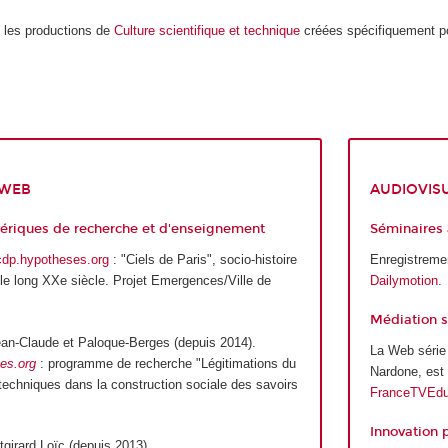
e les productions de
Culture scientifique et technique
créées spécifiquement p
 WEB
AUDIOVIS
ériques de recherche et d'enseignement
Séminaires
cdp.hypotheses.org
: "Ciels de Paris", socio-histoire
Enregistremen
r le long XXe siècle. Projet Emergences/Ville de
Dailymotion
.
Médiation s
an-Claude et Paloque-Berges (depuis 2014).
La Web séri
es.org
: programme de recherche "Légitimations du
Nardone, est 
s techniques dans la construction sociale des savoirs
FranceTVEdu
Innovation
tgirard Loïc (depuis 2013).