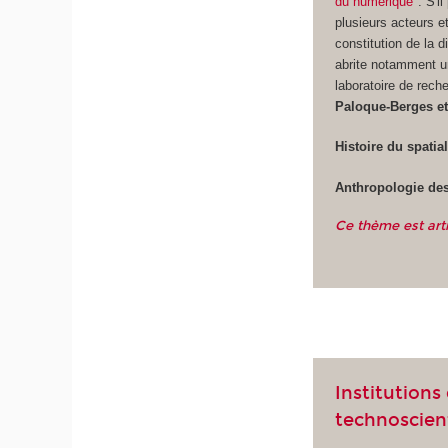
du numérique"
. S'i
plusieurs acteurs e
constitution de la 
abrite notamment un
laboratoire de rech
Paloque-Berges et
Histoire du spatia
Anthropologie des
Ce thème est art
Institutions
technoscien