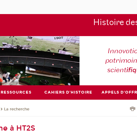
Histoire de
Innovati
patrimoin
scient
ifi
RESSOURCES
CAHIERS D'HISTOIRE
APPELS D'OFF
La recherche
he à HT2S