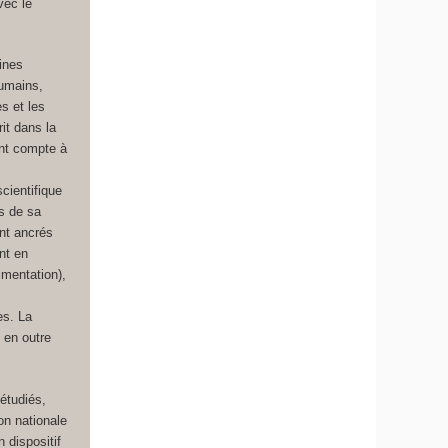
vec le
ines
humains,
s et les
it dans la
ant compte à
cientifique
ns de sa
ont ancrés
nt en
imentation),
es. La
 en outre
 étudiés,
on nationale
 dispositif