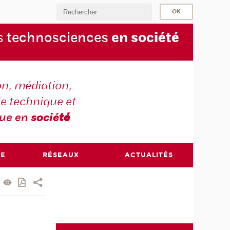
s
technosciences
en soc
iété
on, médiation,
e technique et
que en
socié
té
RE
RÉSEAUX
ACTUALITÉS