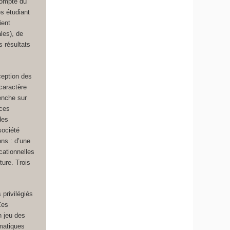
compte du
es étudiant
ient
les), de
s résultats
éception des
 caractère
penche sur
 ces
des
société
ons : d’une
cationnelles
ture. Trois
 privilégiés
Ces
n jeu des
ématiques