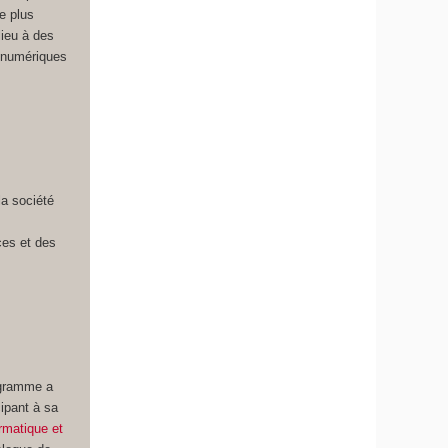
e plus
lieu à des
t numériques
e
la société
ces et des
ogramme a
cipant à sa
ormatique et