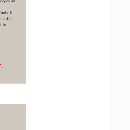
ialogue de
a
iels. Il
èse d'un
ille
.