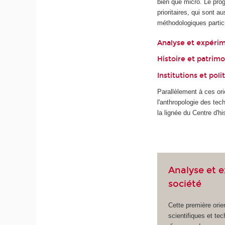
bien que micro. Le pro
prioritaires, qui sont
méthodologiques particu
Analyse et expérim
Histoire et patrim
Institutions et pol
Parallèlement à ces orie
l'anthropologie des te
la lignée du Centre d'
Analyse et 
société
Cette première orien
scientifiques et te