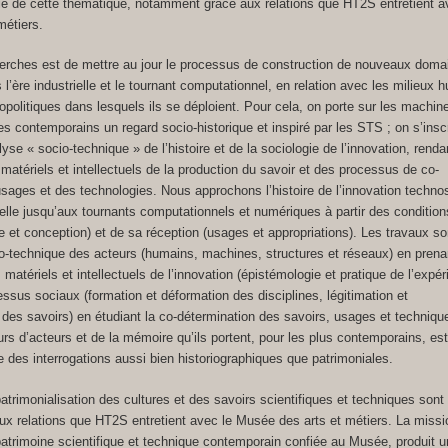
tie de cette thématique, notamment grâce aux relations que HT2S entretient a
métiers.
herches est de mettre au jour le processus de construction de nouveaux doma
 l’ère industrielle et le tournant computationnel, en relation avec les milieux 
opolitiques dans lesquels ils se déploient. Pour cela, on porte sur les machine
 contemporains un regard socio-historique et inspiré par les STS ; on s’inscr
yse « socio-technique » de l’histoire et de la sociologie de l’innovation, rend
 matériels et intellectuels de la production du savoir et des processus de co-
sages et des technologies. Nous approchons l’histoire de l’innovation technos
rielle jusqu’aux tournants computationnels et numériques à partir des conditio
e et conception) et de sa réception (usages et appropriations). Les travaux s
io-technique des acteurs (humains, machines, structures et réseaux) en prena
matériels et intellectuels de l’innovation (épistémologie et pratique de l’expér
ssus sociaux (formation et déformation des disciplines, légitimation et
on des savoirs) en étudiant la co-détermination des savoirs, usages et techniqu
rs d’acteurs et de la mémoire qu’ils portent, pour les plus contemporains, est
 des interrogations aussi bien historiographiques que patrimoniales.
trimonialisation des cultures et des savoirs scientifiques et techniques sont
x relations que HT2S entretient avec le Musée des arts et métiers. La missi
trimoine scientifique et technique contemporain confiée au Musée, produit un