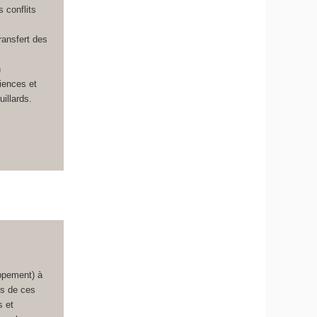
 conflits
ransfert des
n
ciences et
illards.
oppement) à
es de ces
s et