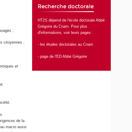
Recherche doctorale
HT2S dépend de l'école doctorale Abbé
Grégoire du Cnam. Pour plus
usages ;
d'informations, voir leurs pages :
es citoyennes ;
-
les études doctorales au Cnam
-
page de l'ED Abbé Grégoire
nomiques et
et
ciété.
es
exigences de la
veau macro aussi