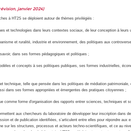
évision, janvier 2024)
ches à HT2S se déploient autour de thèmes privilégiés :
ues et technologies dans leurs contextes sociaux, de leur conception à leurs 
urbanisme et ruralité, industrie et environnement, des politiques aux controvers
 savoir, dans ses formes pédagogiques et politiques ;
modèles et concepts à ses politiques publiques, ses formes industrielles, éco
e et technique, telle que pensée dans les politiques de médiation patrimoniale, 
si dans ses formes appropriées et émergentes des pratiques citoyennes ;
que comme forme d'organisation des rapports entrer sciences, techniques et so
rmettent aux chercheurs du laboratoire de développer leur inscription dans d
on et de publication identifiées, s’articulent entre elles pour répondre aux 
e sur les structures, processus et acteurs techno-scientifiques, et ce au ni