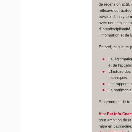
de recension actif
réflexive est trait
travaux d’analyse 
avec une implicatio
d’interdisciplinari
l’information et de
En bref, plusieurs 
La légitimati
et de l'accélé
L'histoire des
techniques.
Les rapports 
La patrimonia
Programmes de trav
Hist.Pat.info.Cna
pour ambition de ren
mise en patrimoine,