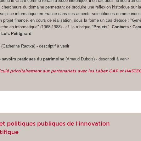
l prend le Cnam comme terrain d'étude historique, il en fait aussi le lieu d'un d
t chercheurs du domaine permettant de produire une réflexion historique sur l
discipline informatique en France dans ses aspects scientifiques comme industr
 projet financé, en cours de réalisation, sous la forme un cas d'étude : "Gen
erche en informatique" (1968-1988) - cf. la rubrique
"Projets"
.
Contacts : Cam
 Loïc Petitgirard
.
l
(Catherine Radtka) - descriptif à venir
 savoirs pratiques du patrimoine
(Arnaud Dubois) - descriptif à venir
iculé prioritairement aux partenariats avec les Labex CAP et HASTEC
 et politiques publiques de l’innovation
tifique