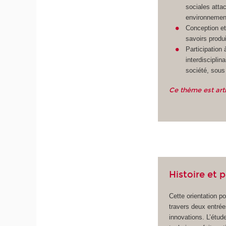
sociales atta
environnemen
Conception et
savoirs produi
Participation 
interdisciplin
société, sous 
Ce thème est arti
Histoire et 
Cette orientation po
travers deux entrée
innovations. L’étud