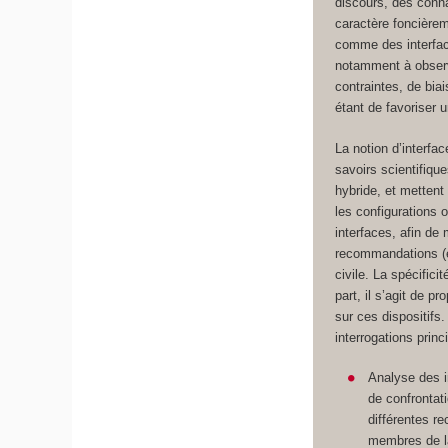
discours, des conn
caractère foncièrem
comme des interface
notamment à observe
contraintes, de biai
étant de favoriser 
La notion d’interfac
savoirs scientifiqu
hybride, et mettent
les configurations o
interfaces, afin de
recommandations (e
civile. La spécific
part, il s’agit de 
sur ces dispositifs
interrogations prin
Analyse des in
de confrontati
différentes re
membres de la 