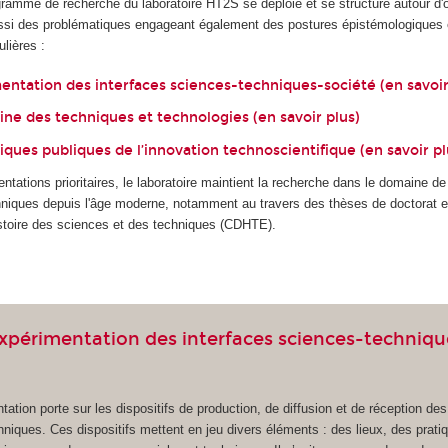
gramme de recherche du laboratoire HT2S se déploie et se structure autour d'o
 aussi des problématiques engageant également des postures épistémologiques 
lières :
entation des interfaces sciences-techniques-société (
en savoir
oine des techniques et technologies (
en savoir plus
)
itiques publiques de l’innovation technoscientifique (
en savoir p
ntations prioritaires, le laboratoire maintient la recherche dans le domaine de l
chniques depuis l'âge moderne, notamment au travers des thèses de doctorat 
histoire des sciences et des techniques (CDHTE).
expérimentation des interfaces sciences-techniqu
tation porte sur les dispositifs de production, de diffusion et de réception de
chniques. Ces dispositifs mettent en jeu divers éléments : des lieux, des prati