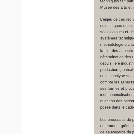
techniques fait par
Musée des arts et 
L’enjeu de ces rec
scientifiques depuis
sociologiques et gé
systèmes techniques
méthodologie d’anal
la fois des aspects
détermination des u
depuis l’ère indust
production (context
dans l’analyse soc
compte les aspects 
ses formes et proce
institutionnalisati
question des parcou
posée dans le cadre
Les processus de pa
notamment grâce au
de sauvegarde du pa