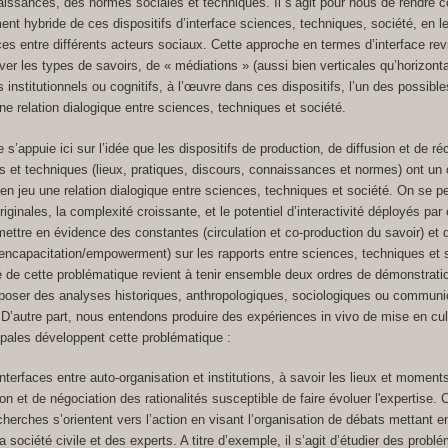
aissances, des normes sociales et techniques. Il s’agit pour nous de rendre 
ent hybride de ces dispositifs d’interface sciences, techniques, société, en l
s entre différents acteurs sociaux. Cette approche en termes d’interface rev
r les types de savoirs, de « médiations » (aussi bien verticales qu’horizonta
s institutionnels ou cognitifs, à l’œuvre dans ces dispositifs, l’un des possible
une relation dialogique entre sciences, techniques et société.
e s’appuie ici sur l’idée que les dispositifs de production, de diffusion et de r
es et techniques (lieux, pratiques, discours, connaissances et normes) ont un
 en jeu une relation dialogique entre sciences, techniques et société. On se 
riginales, la complexité croissante, et le potentiel d’interactivité déployés par
 mettre en évidence des constantes (circulation et co-production du savoir) et 
ncapacitation/empowerment) sur les rapports entre sciences, techniques et 
ité de cette problématique revient à tenir ensemble deux ordres de démonstrati
proposer des analyses historiques, anthropologiques, sociologiques ou communi
. D’autre part, nous entendons produire des expériences in vivo de mise en cul
cipales développent cette problématique :
terfaces entre auto-organisation et institutions, à savoir les lieux et moments
on et de négociation des rationalités susceptible de faire évoluer l'expertise. 
cherches s’orientent vers l’action en visant l’organisation de débats mettant e
société civile et des experts. A titre d’exemple, il s’agit d’étudier des probl