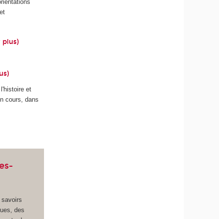
rientations
et
 plus
)
lus
)
'histoire et
en cours, dans
es-
s savoirs
ques, des