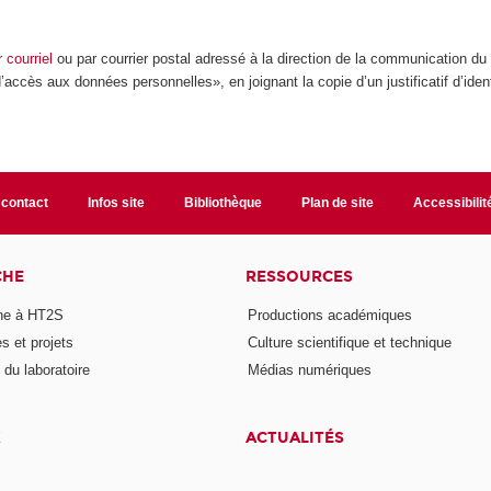
ar
courriel
ou par courrier postal adressé à la direction de la communication d
d’accès aux données personnelles», en joignant la copie d’un justificatif d’ide
 contact
Infos site
Bibliothèque
Plan de site
Accessibili
CHE
RESSOURCES
he à HT2S
Productions académiques
 et projets
Culture scientifique et technique
du laboratoire
Médias numériques
X
ACTUALITÉS