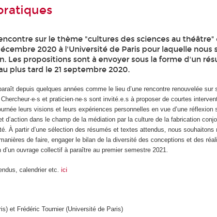
pratiques
encontre sur le thème "cultures des sciences au théâtre" 
décembre 2020 à l'Université de Paris pour laquelle nous s
on. Les propositions sont à envoyer sous la forme d'un ré
au plus tard le 21 septembre 2020.
paraît depuis quelques années comme le lieu d’une rencontre renouvelée sur
 Chercheur∙e∙s et praticien∙ne∙s sont invité.e.s à proposer de courtes interven
journée leurs visions et leurs expériences personnelles en vue d’une réflexion s
d’action dans le champ de la médiation par la culture de la fabrication conjo
té. À partir d’une sélection des résumés et textes attendus, nous souhaitons
manières de faire, engager le bilan de la diversité des conceptions et des réali
n d’un ouvrage collectif à paraître au premier semestre 2021.
endus, calendrier etc.
ici
s) et Frédéric Tournier (Université de Paris)