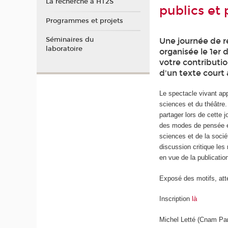
La recherche à HT2S
publics et 
Programmes et projets
Séminaires du
Une journée de r
laboratoire
organisée le 1er 
votre contributi
d'un texte court 
Le spectacle vivant ap
sciences et du théâtre.
partager lors de cette 
des modes de pensée et 
sciences et de la socié
discussion critique les 
en vue de la publicatio
Exposé des motifs, att
Inscription
là
Michel Letté (Cnam Pari