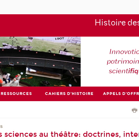
Histoire de
Innovati
patrimoin
scient
ifi
RESSOURCES
CAHIERS D'HISTOIRE
APPELS D'OFF
NS
 sciences au théâtre: doctrines, inte