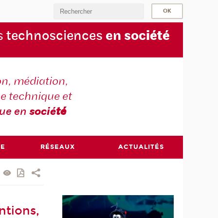
s
technosciences
en soc
iété
on, médiation,
e technique et
que en
socié
té
RE
RÉSEAUX
ACTUALITÉS
ntions,