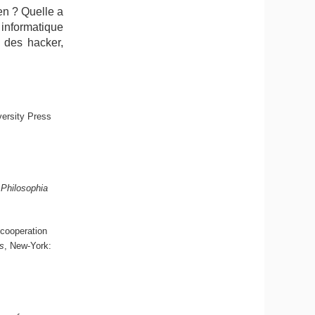
en ? Quelle a
 informatique
ts des
hacker
,
ersity Press
.
Philosophia
 cooperation
es
, New-York: