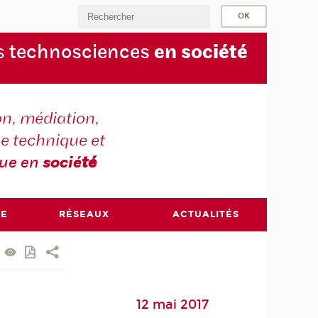
s
technosciences
en soc
iété
on, médiation,
e technique et
que en
socié
té
RE
RÉSEAUX
ACTUALITÉS
12 mai 2017