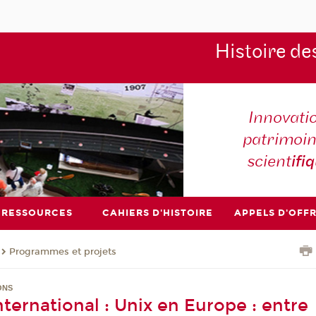
Histoire de
Innovati
patrimoin
scient
ifi
RESSOURCES
CAHIERS D'HISTOIRE
APPELS D'OFF
Programmes et projets
ONS
ternational : Unix en Europe : entre