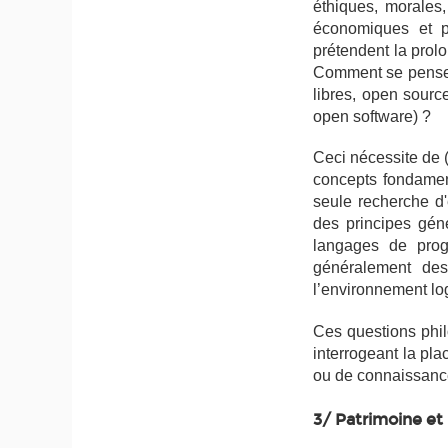
éthiques, morales,
économiques et po
prétendent la prolo
Comment se pense l
libres,
open sourc
open software
) ?
Ceci nécessite de 
concepts fondamen
seule recherche d'e
des principes gén
langages de prog
généralement des
l’environnement log
Ces questions phil
interrogeant la pla
ou de connaissances
3/ Patrimoine et 