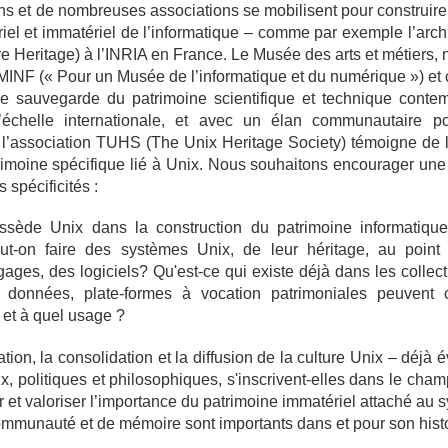
ons et de nombreuses associations se mobilisent pour construire
riel et immatériel de l’informatique – comme par exemple l’arc
re Heritage) à l’INRIA en France. Le Musée des arts et métiers,
e MINF (« Pour un Musée de l’informatique et du numérique ») et
de sauvegarde du patrimoine scientifique et technique contem
 l’échelle internationale, et avec un élan communautaire p
, l’association TUHS (The Unix Heritage Society) témoigne de l’
rimoine spécifique lié à Unix. Nous souhaitons encourager une 
 spécificités :
ssède Unix dans la construction du patrimoine informatiqu
ut-on faire des systèmes Unix, de leur héritage, au poin
ages, des logiciels? Qu'est-ce qui existe déjà dans les collec
 données, plate-formes à vocation patrimoniales peuvent 
et à quel usage ?
ion, la consolidation et la diffusion de la culture Unix – déjà
, politiques et philosophiques, s'inscrivent-elles dans le cham
et valoriser l’importance du patrimoine immatériel attaché au 
communauté et de mémoire sont importants dans et pour son histo