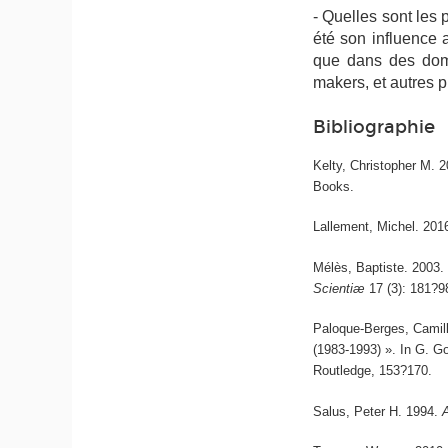
- Quelles sont les 
été son influence 
que dans des doma
makers
, et autres 
Bibliographie
Kelty, Christopher M. 
Books.
Lallement, Michel. 201
Mélès, Baptiste. 2003. 
Scientiæ
17 (3): 181?9
Paloque-Berges, Camill
(1983-1993) ». In G. G
Routledge, 153?170.
Salus, Peter H. 1994.