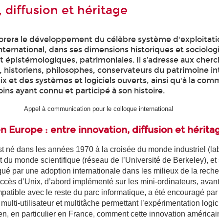
 diffusion et héritage
orera le développement du célèbre système d'exploitati
international, dans ses dimensions historiques et sociolog
t épistémologiques, patrimoniales. Il s’adresse aux cher
, historiens, philosophes, conservateurs du patrimoine i
Unix et des systèmes et logiciels ouverts, ainsi qu'à la c
ins ayant connu et participé à son histoire.
Appel à communication pour le colloque international
n Europe : entre innovation, diffusion et hérita
t né dans les années 1970 à la croisée du monde industriel (la
du monde scientifique (réseau de l’Université de Berkeley), et 
é par une adoption internationale dans les milieux de la rech
uccès d’Unix, d’abord implémenté sur les mini-ordinateurs, avan
patible avec le reste du parc informatique, a été encouragé par
multi-utilisateur et multitâche permettant l’expérimentation logic
n, en particulier en France, comment cette innovation américain