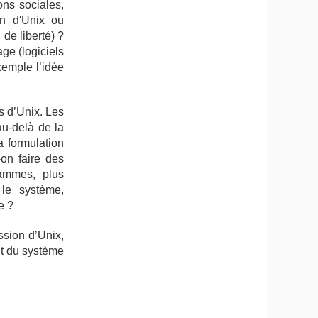
ons sociales,
on d'Unix ou
de liberté) ?
ge (logiciels
xemple l’idée
s d’Unix. Les
u-delà de la
a formulation
on faire des
rammes, plus
le système,
e ?
ssion d’Unix,
nt du système