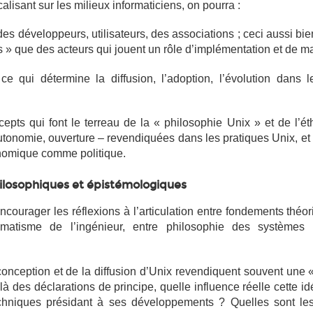
calisant sur les milieux informaticiens, on pourra :
e des développeurs, utilisateurs, des associations ; ceci aussi bi
s » que des acteurs qui jouent un rôle d’implémentation et de m
ce qui détermine la diffusion, l’adoption, l’évolution dans 
ncepts qui font le terreau de la « philosophie Unix » et de l’é
onomie, ouverture – revendiquées dans les pratiques Unix, et 
onomique comme politique.
ilosophiques et épistémologiques
courager les réflexions à l’articulation entre fondements théor
matisme de l’ingénieur, entre philosophie des systèmes 
conception et de la diffusion d’Unix revendiquent souvent une 
à des déclarations de principe, quelle influence réelle cette id
chniques présidant à ses développements ? Quelles sont les