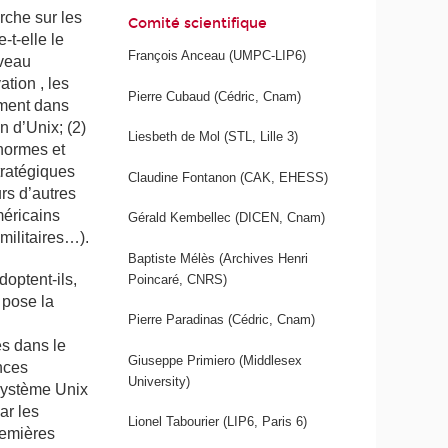
rche sur les
Comité scientifique
t-elle le
François Anceau (UMPC-LIP6)
iveau
ation , les
Pierre Cubaud (Cédric, Cnam)
ement dans
n d’Unix; (2)
Liesbeth de Mol (STL, Lille 3)
(normes et
tratégiques
Claudine Fontanon (CAK, EHESS)
urs d’autres
méricains
Gérald Kembellec (DICEN, Cnam)
 militaires…).
Baptiste Mélès (Archives Henri
doptent-ils,
Poincaré, CNRS)
 pose la
Pierre Paradinas (Cédric, Cnam)
s dans le
Giuseppe Primiero (Middlesex
nces
University)
 système Unix
ar les
Lionel Tabourier (LIP6, Paris 6)
remières