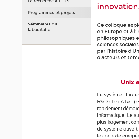
La recherche à HT2S
innovation,
Programmes et projets
Séminaires du
Ce colloque expl
laboratoire
en Europe et à l’
philosophiques e
sciences sociales
par l’histoire d’
d’acteurs et témo
Unix e
Le système Unix es
R&D chez AT&T) et 
rapidement démarqu
informatique. Le s
plus largement com
de système ouvert, 
le contexte europée