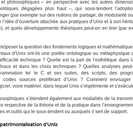
 et philosophiques – en perspective avec les autres dimensi
litiques dégagées plus haut –, qui sous-tendent l'adopti
nger (par exemple sur des notions de partage, de modularité ou 
’idée d’ouverture attachée aux pratiques d’Unix et à son hérita
e
), et quels développements théoriques peut-on en tirer (par e
(re)poser la question des fondements logiques et mathématique
taux d'Unix ont-ils une portée ontologique ou métaphysique a
fficacité technique ? Quelle est la part de l'esthétique dans l
éraux et dans les choix techniques ? Quelles analyses peut-
rammation tel le C et ses suites, des scripts, des prog
 codes sources proliférant d’Unix ? Comment envisager 
iciel, voire matériel, dans lequel Unix s’implémente et s’exécut
osophiques s’étendent également aux modalités de la transmi
ce respective de la théorie et de la pratique dans l’enseigneme
 et outils qui le sous-tendent ou auxquels il sert de support.
patrimonialisation d’Unix