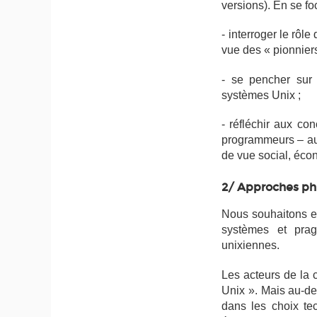
versions). En se fo
- interroger le rôl
vue des « pionnier
- se pencher sur 
systèmes Unix ;
- réfléchir aux co
programmeurs – aut
de vue social, éc
2/ Approches ph
Nous souhaitons en
systèmes et prag
unixiennes.
Les acteurs de la 
Unix ». Mais au-del
dans les choix te