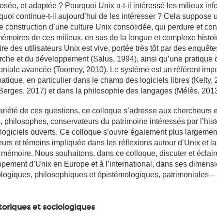
posée, et adaptée ? Pourquoi Unix a-t-il intéressé les milieux in
quoi continue-t-il aujourd’hui de les intéresser ? Cela suppose 
e construction d’une culture Unix consolidée, qui perdure et con
mémoires de ces milieux, en sus de la longue et complexe histoi
e des utilisateurs Unix est vive, portée très tôt par des enquêt
erche et du développement (Salus, 1994), ainsi qu’une pratique 
niale avancée (Toomey, 2010). Le système est un référent imp
rmatique, en particulier dans le champ des logiciels libres (Kelty,
erges, 2017) et dans la philosophie des langages (Mélès, 2013
 variété de ces questions, ce colloque s’adresse aux chercheurs
s, philosophes, conservateurs du patrimoine intéressés par l’hist
 logiciels ouverts. Ce colloque s’ouvre également plus largement
rs et témoins impliquée dans les réflexions autour d’Unix et la
 mémoire. Nous souhaitons, dans ce colloque, discuter et éclair
pement d’Unix en Europe et à l’international, dans ses dimens
ologiques, philosophiques et épistémologiques, patrimoniales – 
toriques et sociologiques