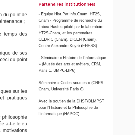
Partenaires institutionnels
- Equipe Hist.Pat.info.Cnam, HT2S,
en du point de
Cnam - Programme de recherche du
aintenance ;
Labex Hastec piloté par le laboratoire
HT2S-Cnam, et les partenaires
le temps des
CEDRIC (Cnam), DICEN (Cnam),
Centre Alexandre Koyré (EHESS).
thique de ses
- Séminaire « Histoire de l’informatique
ceci du point
» (Musée des arts et métiers, CRM,
Paris 1, UMPC-LIP6)
Séminaire « Codes sources » (CNRS,
Cnam, Université Paris 6).
iques sur les
et pratiques
Avec le soutien de la DHST/DLMPST
pour l’Histoire et la Philosophie de
l’informatique (HAPOC).
« philosophie
ée a-t-elle eu
 motivations