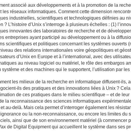
ement associé aux développements et à la promotion de la reche
t les réseaux informatiques. Comment cette dimension rencontre-
ques industrielles, scientifiques et technologiques définies au n
 ? L’histoire d’Unix s’interroge à plusieurs échelles : (1) l’innov
tiques innovantes des laboratoires de recherche et de développ
des entreprises ayant participé au développement ou à la diffusio
ons scientifiques et politiques concernant les systèmes ouverts 
 niveau des relations internationales voire géopolitiques et géos
lisateurs d’Unix en Europe et à l’international, avec des utilisate
atiques au niveau logiciel ou matériel, le rôle des embargos a
u système et des machines qui le supportent, l’utilisation par les
ent les milieux de la recherche en informatique diffusent-ils, a
gocient-ils des pratiques et des innovations liées à Unix ? Cela
timation de ces pratiques dans le milieu scientifique – et de leur
 la reconnaissance des sciences informatiques expérimentale
 et au-delà. Mais cela permet d’interroger également les résista
’ignorance ou la non-reconnaissance, ou encore les limites du
giciels, ainsi que de son environnement matériel (à commencer p
x de Digital Equipment qui accueillent le système dans ses p