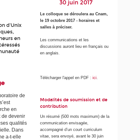
30 juin 2017
Le colloque se déroulera au Cnam,
le 19 octobre 2017 - horaires et
on d’Unix
salles à préciser.
iques,
cheurs en
Les communications et les
ntéressés
discussions auront lieu en français ou
ommunauté
en anglais.
Télécharger l'appel en PDF :
ici
.
ge
boratoire de
Modalités de soumission et de
s’est
contribution
erche en
t de devenir
Un résumé (500 mots maximum) de la
 ses qualités
communication envisagée,
ielle. Dans
accompagné d’un court curriculum
vitae, sera envoyé, avant le 30 juin
e a-t-elle