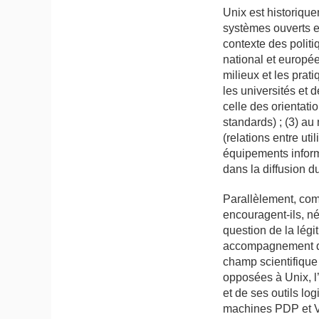
Unix est historiqu
systèmes ouverts e
contexte des politi
national et européen
milieux et les pra
les universités et 
celle des orientati
standards) ; (3) au
(relations entre uti
équipements inform
dans la diffusion d
Parallèlement, comm
encouragent-ils, né
question de la légi
accompagnement de
champ scientifique
opposées à Unix, l
et de ses outils lo
machines PDP et Va