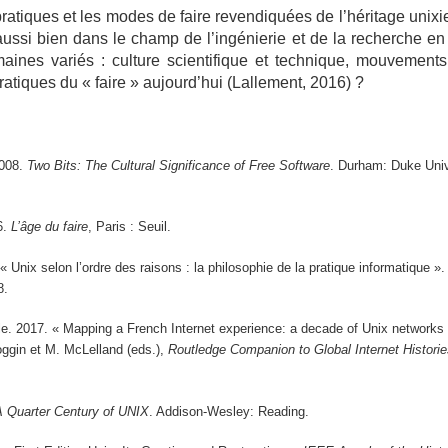
pratiques et les modes de faire revendiquées de l’héritage unixi
aussi bien dans le champ de l’ingénierie et de la recherche en
ines variés : culture scientifique et technique, mouvemen
pratiques du « faire » aujourd’hui (Lallement, 2016) ?
2008.
Two Bits: The Cultural Significance of Free Software
. Durham: Duke Univ
6.
L’âge du faire
, Paris : Seuil.
« Unix selon l’ordre des raisons : la philosophie de la pratique informatique »
8.
e. 2017. « Mapping a French Internet experience: a decade of Unix networks
oggin et M. McLelland (eds.),
Routledge Companion to Global Internet Histori
A Quarter Century of UNIX
. Addison-Wesley: Reading.