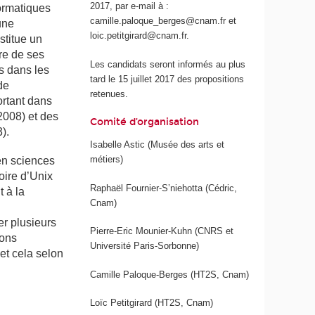
2017, par e-mail à :
formatiques
camille.paloque_berges@cnam.fr et
une
loic.petitgirard@cnam.fr.
stitue un
re de ses
Les candidats seront informés au plus
es dans les
tard le 15 juillet 2017 des propositions
de
retenues.
ortant dans
 2008) et des
Comité d’organisation
).
Isabelle Astic (Musée des arts et
métiers)
 en sciences
oire d’Unix
Raphaël Fournier-S’niehotta (Cédric,
 à la
Cnam)
er plusieurs
Pierre-Eric Mounier-Kuhn (CNRS et
ions
Université Paris-Sorbonne)
et cela selon
Camille Paloque-Berges (HT2S, Cnam)
Loïc Petitgirard (HT2S, Cnam)