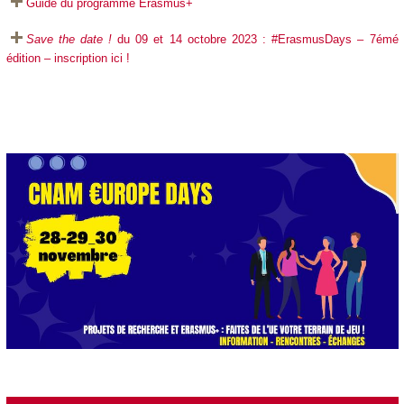
Guide du programme Erasmus+
Save the date !
du 09 et 14 octobre 2023 : #ErasmusDays – 7émé
édition – inscription ici !