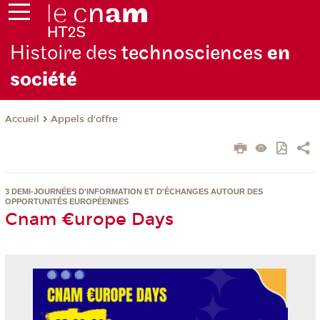
Histoire des
technosciences
en
soc
iété
Appels d'offre
Accueil
3 DEMI-JOURNÉES D'INFORMATION ET D'ÉCHANGES AUTOUR DES
OPPORTUNITÉS EUROPÉENNES
Cnam €urope Days