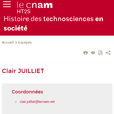
Histoire des
technosciences
en
soc
iété
Equipes
Accueil
Clair JUILLIET
Coordonnées
clair.juilliet@lecnam.net