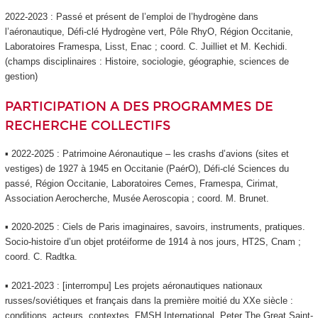
2022-2023 : Passé et présent de l’emploi de l’hydrogène dans
l’aéronautique, Défi-clé Hydrogène vert, Pôle RhyO, Région Occitanie,
Laboratoires Framespa, Lisst, Enac ; coord. C. Juilliet et M. Kechidi.
(champs disciplinaires : Histoire, sociologie, géographie, sciences de
gestion)
PARTICIPATION A DES PROGRAMMES DE
RECHERCHE COLLECTIFS
▪ 2022-2025 : Patrimoine Aéronautique – les crashs d’avions (sites et
vestiges) de 1927 à 1945 en Occitanie (PaérO), Défi-clé Sciences du
passé, Région Occitanie, Laboratoires Cemes, Framespa, Cirimat,
Association Aerocherche, Musée Aeroscopia ; coord. M. Brunet.
▪ 2020-2025 : Ciels de Paris imaginaires, savoirs, instruments, pratiques.
Socio-histoire d’un objet protéiforme de 1914 à nos jours, HT2S, Cnam ;
coord. C. Radtka.
▪ 2021-2023 : [interrompu] Les projets aéronautiques nationaux
russes/soviétiques et français dans la première moitié du XXe siècle :
conditions, acteurs, contextes, FMSH International, Peter The Great Saint-