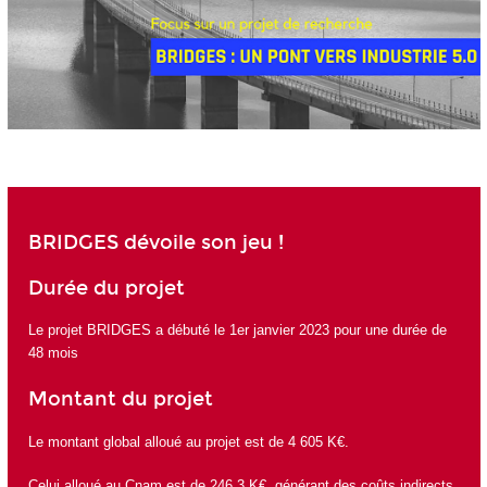
BRIDGES dévoile son jeu !
Durée du projet
Le projet BRIDGES a débuté le 1er janvier 2023 pour une durée de
48 mois
Montant du projet
Le montant global alloué au projet est de 4 605 K€.
Celui alloué au Cnam est de 246,3 K€, générant des coûts indirects