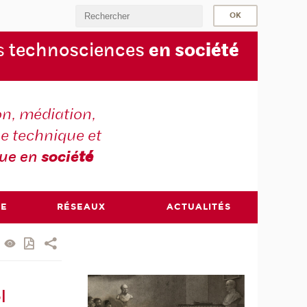
s
technosciences
en soc
iété
on, médiation,
e technique et
que en
socié
té
RE
RÉSEAUX
ACTUALITÉS
l