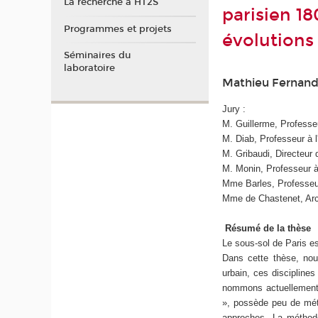
La recherche à HT2S
parisien 18
Programmes et projets
évolution
Séminaires du
laboratoire
Mathieu Fernande
Jury :
M. Guillerme, Profess
M. Diab, Professeur à l
M. Gribaudi, Directeu
M. Monin, Professeur à
Mme Barles, Professeur
Mme de Chastenet, Arch
Résumé de la thèse
Le sous-sol de Paris es
Dans cette thèse, nous
urbain, ces disciplines
nommons actuellement l
», possède peu de mét
approches. La méthode