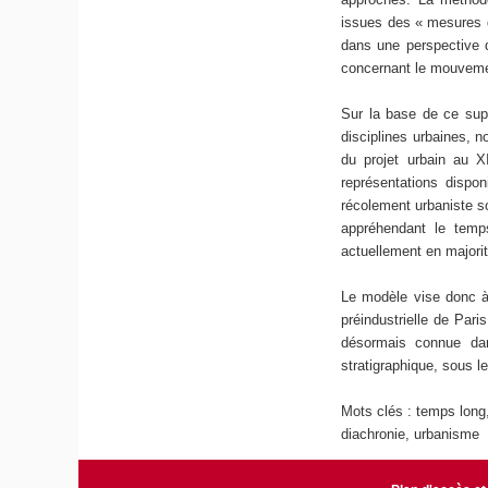
issues des « mesures d
dans une perspective di
concernant le mouvemen
Sur la base de ce supp
disciplines urbaines, 
du projet urbain au X
représentations dispo
récolement urbaniste s
appréhendant le temps
actuellement en majori
Le modèle vise donc à 
préindustrielle de Pari
désormais connue dan
stratigraphique, sous 
Mots clés : temps long,
diachronie, urbanisme