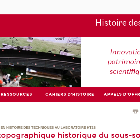
Histoire de
Innovati
patrimoin
scient
ifi
RESSOURCES
CAHIERS D'HISTOIRE
APPELS D'OFF
EN HISTOIRE DES TECHNIQUES AU LABORATOIRE HT2S
opographique historique du sous-so