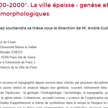
00-2000". La ville épaisse : genèse e
s morphologiques
z soutiendra sa thèse sous la direction de M. André Gui
eur du Cnam
'Université Marne la Vallée
r d'études EHESS
 l'ENA Paris-Val de Seine
 à l'Université de Paris 1
itecte de la Ville de Paris
t reconnu et topographié depuis environ deux siècles par plusieurs discipline
 avons retenu et analysé depuis leur genèses, souvent intimement liées su
 de l’épaisseur : la géologie, l’hydrogéologie, l’archéologie, la topographie, 
e génie urbain. L’urbanisme, accepté comme « science de l’organisation spa
hodes d’appréhension à même de synthétiser dans le temps et l'espace la d
 proposée par la thèse rend représentables et quantifiables plusieurs évo