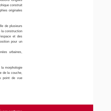
phique construit
phies originales
lle de plusieurs
 la construction
l’espace et des
osition pour un
nnées urbaines,
r la morphologie
te de la couche,
u point de vue