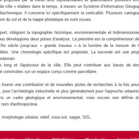
e ville » étalées dans le temps, à travers un Système d’Information Géogra
achronique. Il concerne ici spécifiquement la verticalité. Plusieurs cartogra
t du sol et de la nappe phréatique en sont issues.
ort, intégrant la topographie historique, environnementale et tridimensionne
nous développons deux pistes d’analyse. La première est la compréhension de
IXe siècle jusqu’aux « grands travaux » à la lumière de la mesure de 
nibles. Une chronologie spécifique est proposée. La seconde est une prop
outerrain
 long et l'épaisseur de la ville. Elle peut contribuer aux bases de do
té construites sur un espace conçu comme parcellaire.
fournir une contribution et de nouvelles pistes de recherches à la fois pou
s, pour l’archéologie industrielle et plus généralement pour l'approche urbanis
s un cadre géologique et environnemental, mais encore non définie d
le nom d'anthropocène.
 morphologie urbaine, relief, sous-sol, nappe, SIG,