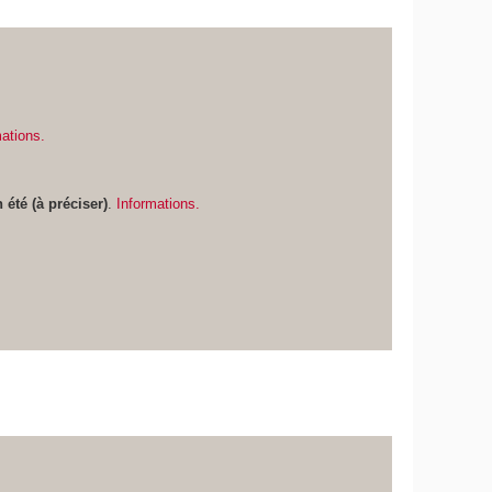
mations.
 été (à préciser)
.
Informations.