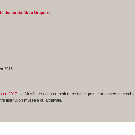
le doctorale Abbé-Grégoire
en 2016.
rs en 2017
. Le Musée des arts et métiers ne figure pas cette année au nombre 
tre institution muséale ou archivale.