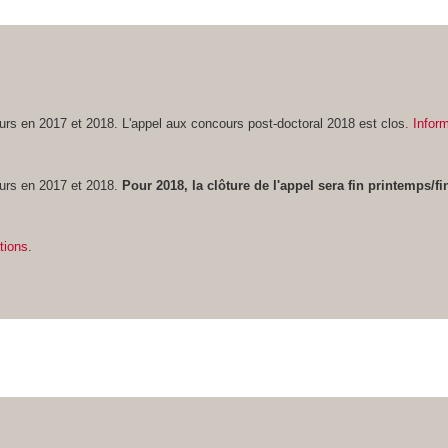
urs en 2017 et 2018. L'appel aux concours post-doctoral 2018 est clos
. Infor
ours en 2017 et 2018.
Pour 2018, la clôture de l'appel sera fin printemps/fin
tions
.