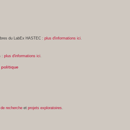
embres du LabEx HASTEC :
plus d'informations ici
.
s :
plus d'informations ici
.
e et politique
 de recherche
et
projets exploratoires
.