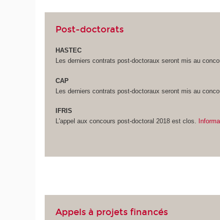
Post-doctorats
HASTEC
Les derniers contrats post-doctoraux seront mis au conco
CAP
Les derniers contrats post-doctoraux seront mis au conc
IFRIS
L'appel aux concours post-doctoral 2018 est clos.
Informa
Appels à projets financés