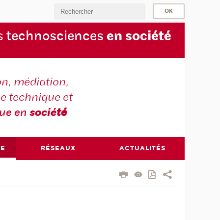
s
technosciences
en soc
iété
on, médiation,
e technique et
que en
socié
té
RE
RÉSEAUX
ACTUALITÉS