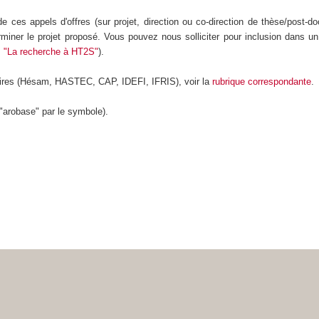
e ces appels d'offres (sur projet, direction ou co-direction de thèse/post-d
miner le projet proposé. Vous pouvez nous solliciter pour inclusion dans un 
.
"La recherche à HT2S"
).
enaires (Hésam, HASTEC, CAP, IDEFI, IFRIS), voir la
rubrique correspondante
.
"arobase" par le symbole).