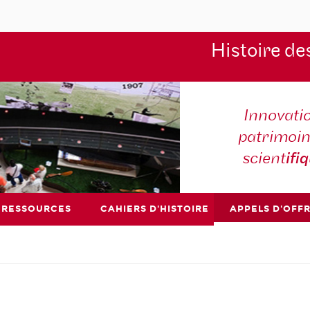
Histoire de
Innovati
patrimoin
scient
ifi
RESSOURCES
CAHIERS D'HISTOIRE
APPELS D'OFF