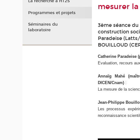
La recherche à HT2S
mesurer la
Programmes et projets
Séminaires du
3ème séance du 
laboratoire
construction soc
Paradeise (Latt
BOUILLOUD (CER
Catherine Paradeise (
Evaluation, recours aux
Annaïg Mahé (maître
DICEN/Cnam)
:
La mesure de la scienc
Jean-Philippe Bouill
Les processus expérim
reconnaissance scientifi