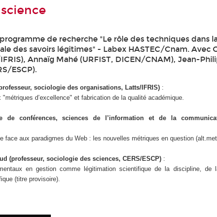
 science
programme de recherche "Le rôle des techniques dans l
iale des savoirs légitimes" - Labex HASTEC/Cnam. Avec 
s/IFRIS), Annaïg Mahé (URFIST, DICEN/CNAM), Jean-Phil
S/ESCP).
professeur, sociologie des organisations, Latts/IFRIS)
:
 "métriques d’excellence" et fabrication de la qualité académique.
 de conférences, sciences de l’information et de la communicati
e face aux paradigmes du Web : les nouvelles métriques en question (alt.metr
oud (professeur, sociologie des sciences, CERS/ESCP)
:
entaux en gestion comme légitimation scientifique de la discipline, de l
que (titre provisoire).