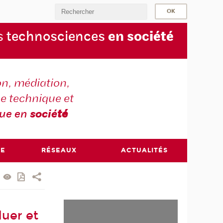
s
technosciences
en soc
iété
on, médiation,
e technique et
que en
socié
té
RE
RÉSEAUX
ACTUALITÉS
luer et