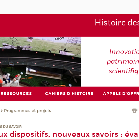
Histoire de
Innovati
patrimoin
scient
ifi
RESSOURCES
CAHIERS D'HISTOIRE
APPELS D'OFF
Programmes et projets
S DU SAVOIR
x dispositifs, nouveaux savoirs : éva