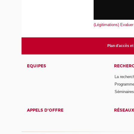
(Légitimations) Evaluer
Plan d'accès et
EQUIPES
RECHER
La recherc
Programmes
Séminaires 
APPELS D'OFFRE
RÉSEAU