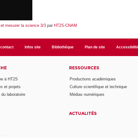
 et mesurer la science 3/3
par
HT2S-CNAM
 contact
Infos site
Bibliothèque
Plan de site
Accessibili
CHE
RESSOURCES
he à HT2S
Productions académiques
 et projets
Culture scientifique et technique
du laboratoire
Médias numériques
X
ACTUALITÉS