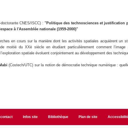
t-doctorante CNES/ISCC) :
"Politique des technosciences et justification 
'espace à l'Assemblée nationale (1959-2000)"
rches en cours sur la manière dont les activités spatiales acquièrent un st
de moitié du XXè siècle en étudiant particulièrement comment l’image p
 l’exploration spatiale évoluent conjointement au développement des techniqu
 Mabi
(Costech/UTC) sur la notion de démocratie technique numérique : quell
 contact
Infos site
Bibliothèque
Plan de site
Accessibili