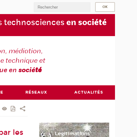
s
technosciences
en soc
iété
on, médiation,
e technique et
que en
socié
té
RE
RÉSEAUX
ACTUALITÉS
par les