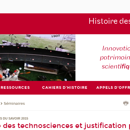
Histoire de
Innovati
patrimoin
scient
ifi
RESSOURCES
CAHIERS D'HISTOIRE
APPELS D'OFF
Séminaires
S DU SAVOIR 2015
e des technosciences et justification 